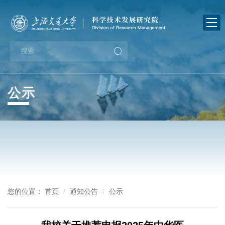
首
页
关
于
新
我
闻
业
公示
们
中
务
政
心
指
策
通
南
法
知
下
规
公
载
党
您的位置：
首页
通知公告
公示
告
中
建
办
心
工
事