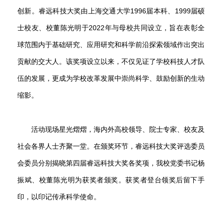
创新。睿远科技大奖由上海交通大学
1996
届本科、
1999
届硕
士校友、校董陈光明于
2022
年与母校共同设立，旨在表彰全
球范围内于基础研究、应用研究和科学前沿探索领域作出突出
贡献的交大人。该奖项设立以来，不仅见证了学校科技人才队
伍的发展，更成为学校改革发展中崇尚科学、鼓励创新的生动
缩影。
活动现场星光熠熠，海内外高校领导、院士专家、校友及
社会各界人士齐聚一堂。在颁奖环节，睿远科技大奖评选委员
会委员分别揭晓第四届睿远科技大奖各奖项，我校党委书记杨
振斌、校董陈光明为获奖者颁奖。获奖者登台领奖后留下手
印，以印记传承科学使命。