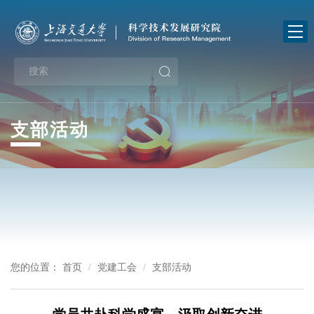
首
页
关
于
新
我
闻
业
支部活动
们
中
务
政
心
指
策
通
南
法
知
下
规
公
载
党
您的位置：
首页
党建工会
支部活动
告
中
建
办
心
工
事