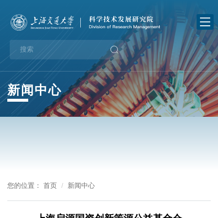
首
页
关
于
新
我
闻
业
新闻中心
们
中
务
政
心
指
策
通
南
法
知
下
规
公
载
党
您的位置：
首页
新闻中心
告
中
建
办
心
工
事