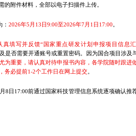
需的附件材料，全部以电子扫描件上传。
为：
2026
年
5
月
13
日
9:00
至
2026
年
7
月
1
日
17:00
。
认真填写并反馈“国家重点研发计划申报项目信息
及是否需要开通账号或重置密码。因为国合项目涉及
尤为重要，请认真对待申报书内容，各学院随时跟进
，务必提前
1-2
个工作日在网上提交
。
月
8
日
17:00
前通过国家科技管理信息系统逐项确认推