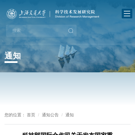
首
页
关
于
新
我
闻
业
通知
们
中
务
政
心
指
策
通
南
法
知
下
规
公
载
党
您的位置：
首页
通知公告
通知
告
中
建
办
心
工
事