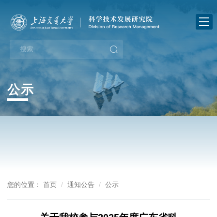
首
页
关
于
新
我
闻
业
公示
们
中
务
政
心
指
策
通
南
法
知
下
规
公
载
党
您的位置：
首页
通知公告
公示
告
中
建
办
心
工
事