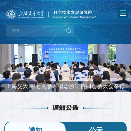
首
页
关
于
新
我
闻
业
们
中
务
政
心
指
策
通
致敬！5位交大人入选上海市“最美科技工作者”
南
法
知
下
规
公
载
党
告
中
建
办
心
工
事
通知
公示